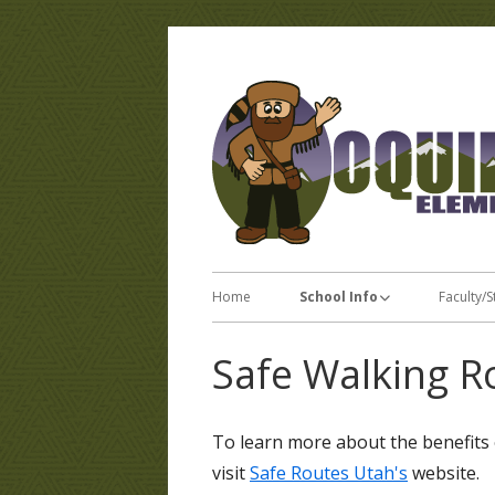
Skip
to
content
Primary
Home
School Info
Faculty/S
Menu
Attendance Policy
Safe Walking R
Breakfast/Lunch
Calendar & Schedule
To learn more about the benefits o
visit
Safe Routes Utah's
website.
Code of Conduct