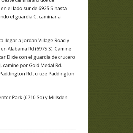
do oeste camina a cruce de
en el lado sur de 6925 S hasta
ndo el guardia C, caminar a
 llegar a Jordan Village Road y
 A en Alabama Rd (6975 S). Camine
zar Dixie con el guardia de crucero
d, camine por Gold Medal Rd.
a Paddington Rd., cruze Paddington
nter Park (6710 So) y Millsden