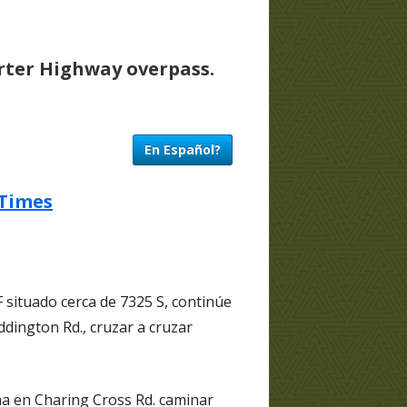
rter Highway overpass.
En Español?
 Times
 situado cerca de 7325 S, continúe
ddington Rd., cruzar a cruzar
ha en Charing Cross Rd. caminar