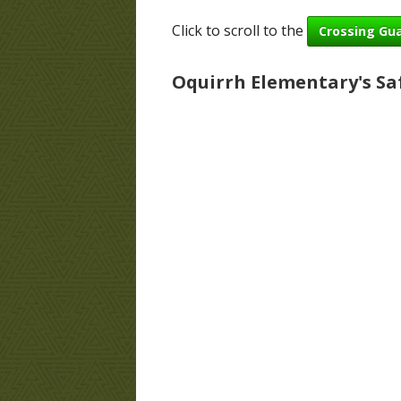
Click to scroll to the
Health and Wellness Resources
Crossing Gu
Prevention Plan
Oquirrh Elementary's Sa
Registration
Skyward Family Access
Safe Dismissal Plan
Safe Walking Routes