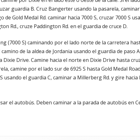
camine por Dixie en el lado este o oeste de la calle. Si el la
uzar guardia B. Cruz Bangerter usando la pasarela, caminar 
go de Gold Medal Rd. caminar hacia 7000 S, cruzar 7000 S usa
gton Rd., cruze Paddington Rd. en el guardia de cruce D.
g (7000 S) caminando por el lado norte de la carretera hasta
 el camino de la aldea de Jordania usando el guardia de paso
 Dixie Drive. Camine hacia el norte en Dixie Drive hasta cru
ela, camine por el lado sur de 6925 S hasta Gold Medal Roa
S usando el guardia C, caminar a Millerberg Rd. y gire haci
sar el autobús. Deben caminar a la parada de autobús en Ce